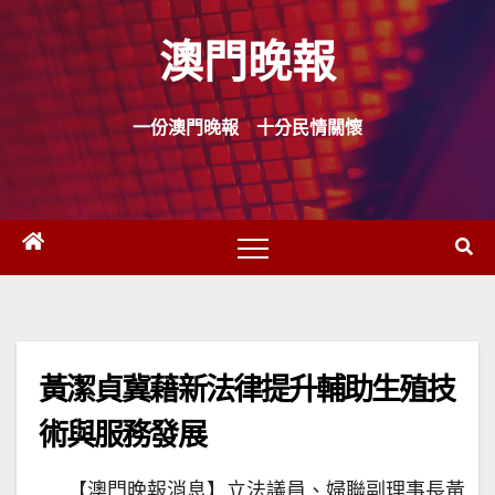
Skip
澳門晚報
to
content
一份澳門晚報 十分民情關懷
黃潔貞冀藉新法律提升輔助生殖技
術與服務發展
【澳門晚報消息】立法議員、婦聯副理事長黃