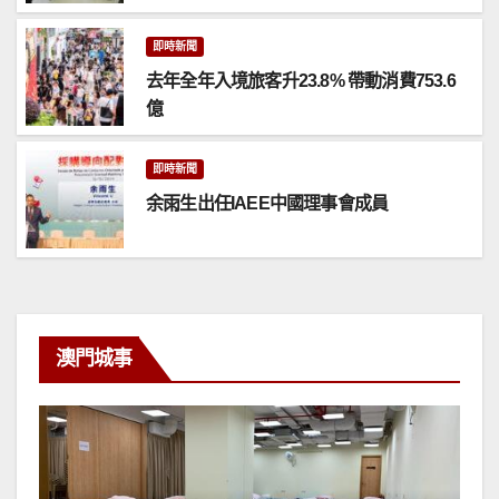
即時新聞
去年全年入境旅客升23.8% 帶動消費753.6
億
即時新聞
余雨生出任IAEE中國理事會成員
澳門城事