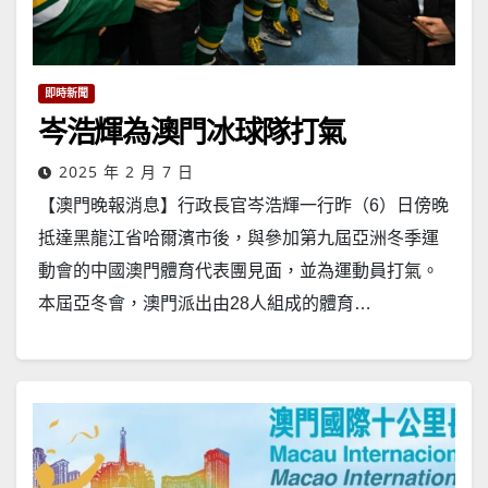
即時新聞
岑浩輝為澳門冰球隊打氣
2025 年 2 月 7 日
【澳門晚報消息】行政長官岑浩輝一行昨（6）日傍晚
抵達黑龍江省哈爾濱市後，與參加第九屆亞洲冬季運
動會的中國澳門體育代表團見面，並為運動員打氣。
本屆亞冬會，澳門派出由28人組成的體育…