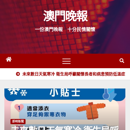
Skip
澳門晚報
to
content
一份澳門晚報 十分民情關懷
未來數日天氣寒冷 衛生局呼籲關懷長者和病患預防低溫症
即時新聞