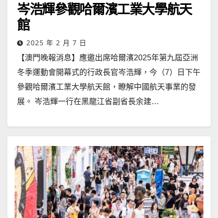
岑浩輝參觀哈爾濱工業大學航天
館
2025 年 2 月 7 日
【澳門晚報消息】應邀出席哈爾濱2025年第九屆亞洲
冬季運動會開幕式的行政長官岑浩輝，今（7）日下午
參觀哈爾濱工業大學航天館，瞭解中國航天事業的發
展。 岑浩輝一行在黑龍江省副省長余建…