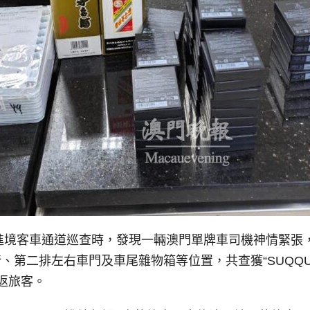
在進境客車通道巡查時，發現一輛澳門單牌車司機神情緊張
第二排左右車門及車尾雜物箱等位置，共查獲“SUQQU”牌
返旅客。