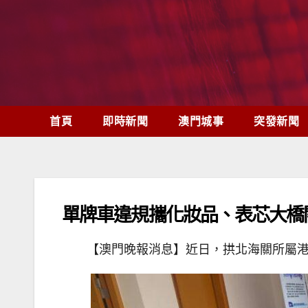
Skip
to
content
首頁
即時新聞
澳門城事
突發新聞
單牌車違規攜化妝品、表芯大橋
【澳門晚報消息】近日，拱北海關所屬