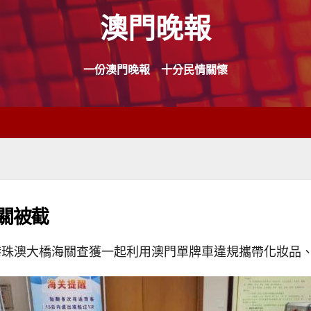
澳門晚報
一份澳門晚報 十分民情關懷
關被截
港珠澳大橋海關查獲一起利用澳門單牌車違規攜帶化妝品