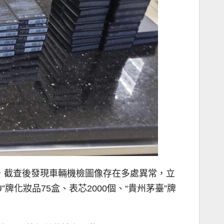
，截查後發現車輛機檢圖像存在多處異常，立
化妝品75盒、表芯2000個、“貴州茅臺”牌