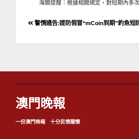
海關提醒：根據相關規定，對短期內多次
文
警情通告:提防假冒“mCoin到期”釣魚短
章
導
覽
澳門晚報
一份澳門晚報 十分民情關懷