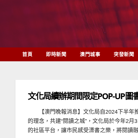
Skip
to
content
首頁
即時新聞
澳門城事
突發新聞
文化局續辦期間限定POP-UP圖
【澳門晚報消息】文化局自2024下半年
的理念，共建“閱讀之城”，文化局於今年2月
的社區平台，讓市民感受漂書之樂，將閱讀