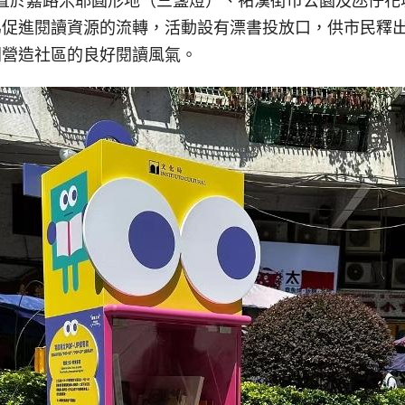
時設置於嘉路米耶圓形地（三盞燈）、祐漢街市公園及氹仔
為促進閱讀資源的流轉，活動設有漂書投放口，供市民釋
同營造社區的良好閱讀風氣。