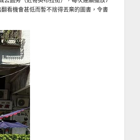
花城公園旁（近哥英布拉街），每次連續擺放7
出翻看機會甚低而暫不捨得丟棄的圖書，令書