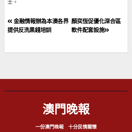
士。
文
金融情報辦為本澳各界
顏奕恆促優化深合區
章
提供反洗黑錢培訓
軟件配套設施
導
覽
澳門晚報
一份澳門晚報 十分民情關懷