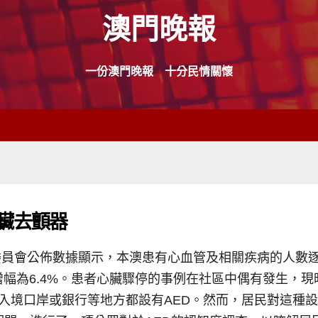
澳門晚報
一份澳門晚報 十分民情關懷
臟去顫器
員會公佈數據顯示，本澳患有心血管及相關疾病的人數逐年
平均年增幅為6.4%。患者心臟驟停的事例在社區中偶有發生
、出入境口岸或銀行等地方都設有AED。然而，居民對這種