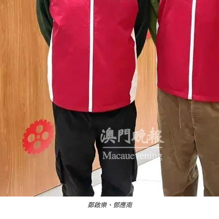
鄭啟樂、鄧應南