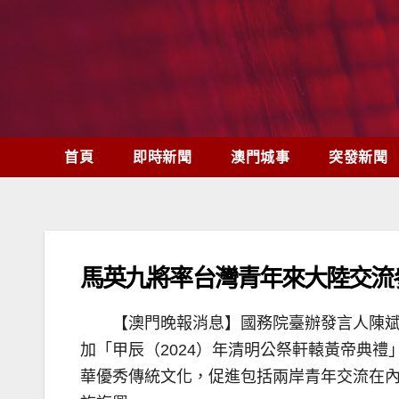
Skip
to
content
首頁
即時新聞
澳門城事
突發新聞
馬英九將率台灣青年來大陸交流
【澳門晚報消息】國務院臺辦發言人陳斌
加「甲辰（2024）年清明公祭軒轅黃帝典
華優秀傳統文化，促進包括兩岸青年交流在