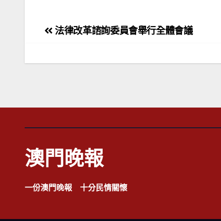
文
法律改革諮詢委員會舉行全體會議
章
導
覽
澳門晚報
一份澳門晚報 十分民情關懷