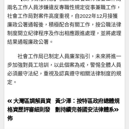
兩名工作人員涉嫌違反專職性規定從事兼職工作，
社會工作局對案件高度重視，自2022年12月接獲
廉政公署通報後，積極配合有關工作，按公職法律
制度開立紀律程序及作出相應跟進處理，並將處理
結果通報廉政公署。
社會工作局已制定人員廉潔指引，未來將進一
步加強對員工培訓，以此個案為戒，警惕全體人員
必須嚴守法紀，重視及認真遵守相關法律制度的規
定。
文
大灣區調解員資
黃少澤：按特區政府總體規
章
格資歷評審細則發
劃持續完善國安法律體系
佈
導