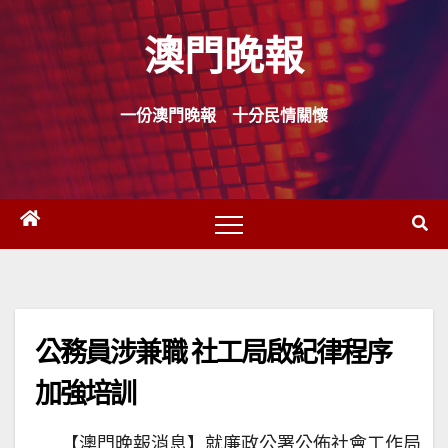
Skip
澳門晚報
to
content
一份澳門晚報 十分民情關懷
公務員涉兼職 社工局啟紀律程序
加強培訓
【澳門晚報消息】就廉政公署公佈社會工作局