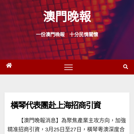
Skip
澳門晚報
to
content
一份澳門晚報 十分民情關懷
橫琴代表團赴上海招商引資
【澳門晚報消息】為聚焦產業主攻方向，加強
精准招商引資，3月25日至27日，橫琴粵澳深度合