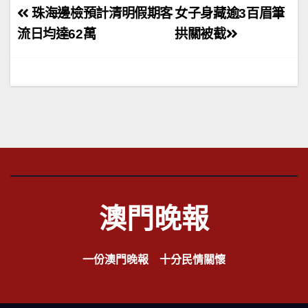
文
珠海邊檢預計清明假期客
女子身藏逾3百眉筆
章
流日均達62萬
拱關被截
導
覽
澳門晚報
一份澳門晚報 十分民情關懷