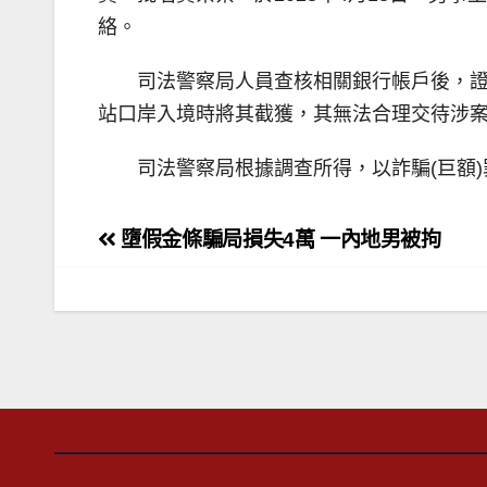
絡。
司法警察局人員查核相關銀行帳戶後，證
站口岸入境時將其截獲，其無法合理交待涉
司法警察局根據調查所得，以詐騙(巨額
文
墮假金條騙局損失4萬 一內地男被拘
章
導
覽