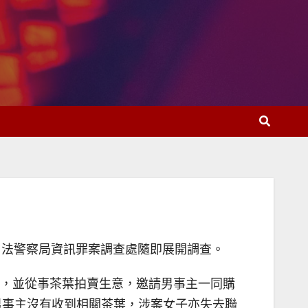
，司法警察局資訊罪案調查處隨即展開調查。
人，並從事茶葉拍賣生意，邀請男事主一同購
終男事主沒有收到相關茶葉，涉案女子亦失去聯