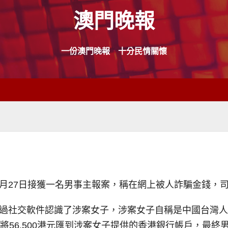
澳門晚報
一份澳門晚報 十分民情關懷
年4月27日接獲一名男事主報案，稱在網上被人詐騙金錢
，透過社交軟件認識了涉案女子，涉案女子自稱是中國台灣
事主將56,500港元匯到涉案女子提供的香港銀行帳戶，最