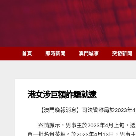
Skip
to
content
首頁
即時新聞
澳門城事
突發新聞
港女涉巨額詐騙就逮
【澳門晚報消息】司法警察局於2023
案情顯示，男事主於2023年4月上旬
買一批名貴茶葉。於2023年4月13日，男