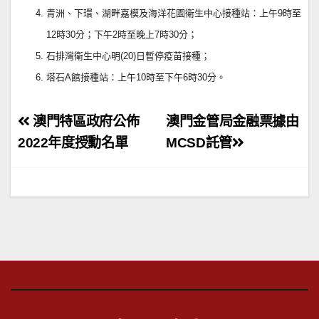
青洲、下環、湖畔嘉模及海洋花園衛生中心接種站：上午9時至
12時30分；下午2時至晚上7時30分；
石排灣衛生中心明(20)日暫停疫苗接種；
塔石A館接種站：上午10時至下午6時30分。
文
澳門特區政府公佈
澳門金管局金融票據由
章
2022年度授勳名單
MCSD託管
導
覽