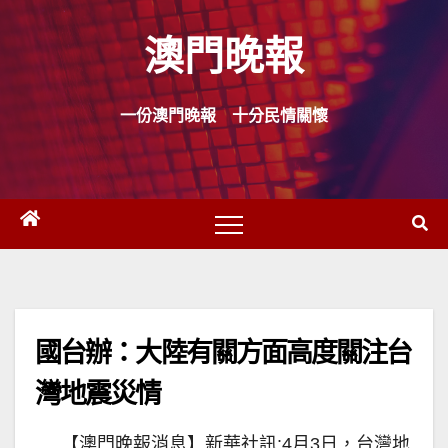
Skip
澳門晚報
to
content
一份澳門晚報 十分民情關懷
國台辦：大陸有關方面高度關注台
灣地震災情
【澳門晚報消息】新華社訊:4月3日，台灣地