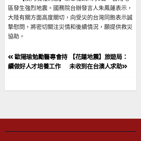
區發生強烈地震。國務院台辦發言人朱鳳蓮表示，
大陸有關方面高度關切，向受災的台灣同胞表示誠
摯慰問，將密切關注災情和後續情況，願提供救災
協助。
文
歐陽瑜勉勵醫專會持
【花蓮地震】旅遊局：
章
續做好人才培養工作
未收到在台澳人求助
導
覽