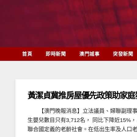
Skip
to
content
首頁
即時新聞
澳門城事
突發新聞
黃潔貞冀推房屋優先政策助家庭
【澳門晚報消息】立法議員、婦聯副理事
生嬰兒數目只有3,712名， 同比下降近15
聯合國定義的老齡社會。在低出生率及人口