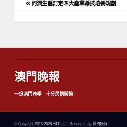
文
何潤生倡訂定四大產業職技培養規劃
章
導
覽
澳門晚報
一份澳門晚報 十分民情關懷
© Copyright 2013-2026 All Rights Reserved. by
澳門晚報