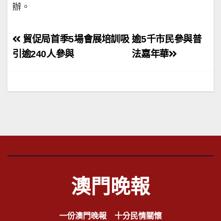
辦。
文
貿促局首季5場會展培訓吸
逾5千市民參與普
章
引逾240人參與
法嘉年華
導
覽
澳門晚報
一份澳門晚報 十分民情關懷