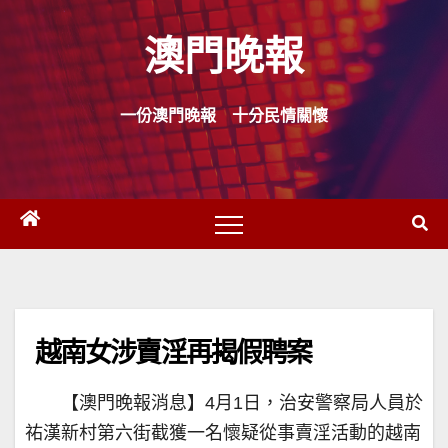
Skip
澳門晚報
to
content
一份澳門晚報 十分民情關懷
越南女涉賣淫再揭假聘案
【澳門晚報消息】4月1日，治安警察局人員於
祐漢新村第六街截獲一名懷疑從事賣淫活動的越南