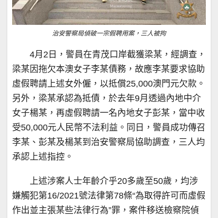
治安警察局偵破一宗假聘用案，三人被拘
4月2日，警員在青茂口岸截獲梁某，經調查，
梁某因拖欠本澳女子李某債務，故應李某要求協助
虛假聘請上述女外僱，以抵償25,000澳門元欠款。
另外，梁某承認為抵債，於去年9月透過內地中介
女子楊某，再虛假聘請一名內地女子彭某，當中收
受50,000元人民幣不法利益。同日，警員成功傳召
李某、彭某及楊某到治安警察局協助調查，三人均
承認上述指控。
上述涉案人士年齡介乎20多歲至50歲，均涉
嫌觸犯第16/2021號法律第78條“為取得許可而虛假
作出並主張某些法律行為”罪，案件移送檢察院偵