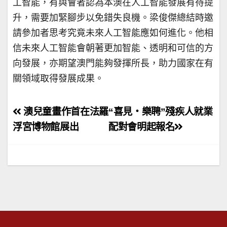
工智能，有與會者認為本澳在人工智能發展有待提
升，需要加緊腳步以免錯失良機。梁俊傑總結時邀
請參加者思考究竟未來人工智能應如何進化。他相
信未來人工智能會朝著更加智能、透明和可信的方
向發展，亦期望澳門能夠發揮所長，助力國家在有
關領域取得發展成果。
文
澳兒童畫作首在法羅
“喜見・樂聘”殘疾人就業
章
浮宮博物館展出
配對會明起報名
導
覽