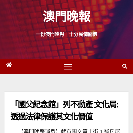
Skip
澳門晚報
to
content
一份澳門晚報 十分民情關懷
「國父紀念館」列不動產 文化局:
透過法律保護其文化價值
【澳門晚報消息】就有關文第士街 1 號房屋