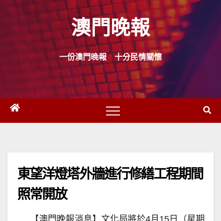
Skip
澳門晚報
to
content
一份澳門晚報 十分民情關懷
東望洋燈塔外牆進行修繕工程期間
照常開放
【澳門晚報消息】文化局將於4月15日（星期