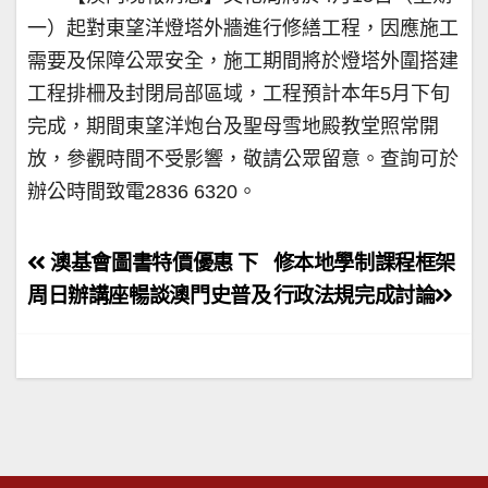
一）起對東望洋燈塔外牆進行修繕工程，因應施工
需要及保障公眾安全，施工期間將於燈塔外圍搭建
工程排柵及封閉局部區域，工程預計本年5月下旬
完成，期間東望洋炮台及聖母雪地殿教堂照常開
放，參觀時間不受影響，敬請公眾留意。查詢可於
辦公時間致電2836 6320。
文
澳基會圖書特價優惠 下
修本地學制課程框架
章
周日辦講座暢談澳門史普及
行政法規完成討論
導
覽