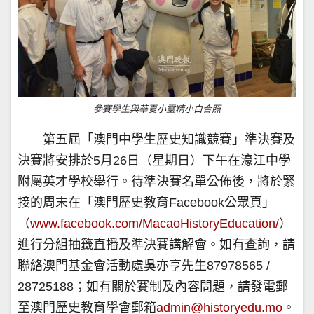
參賽學生與華夏小靈精小白合照
第五屆「澳門中學生歷史知識競賽」準決賽及
決賽將安排於5月26日（星期日）下午在濠江中學
附屬英才學校舉行。待準決賽名單公佈後，將於緊
接的周末在「澳門歷史教育Facebook公眾頁」
（
www.facebook.com/MacaoHistoryEducation/
）
進行分組抽籤直播及準決賽講解會。如有查詢，請
聯絡澳門基金會活動處吳亦亨先生87978565 /
28725188；如有關於賽制及內容問題，請發電郵
至澳門歷史教育學會郵箱
admin@historyedu.mo
。