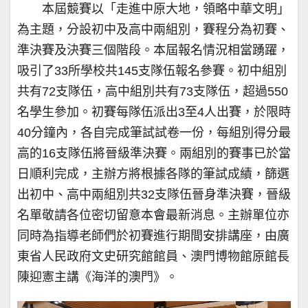
本屆競賽以「走進中原大地，領略中華文明」
為主題，分設初中及高中兩組別，賽程分為初賽、
準決賽及決賽三個階段。本屆報名情況相當踴躍，
吸引了33所學校共145支隊伍報名參賽。初中組別
共有72支隊伍，高中組別共有73支隊伍，超過550
名學生參加。初賽每隊伍派出3至4人出賽，於限時
40分鐘內，各自完成筆試試卷一份，每組別得分最
高的16支隊伍將晉級準決賽。兩組別的賽事已於當
日順利完成，主辦方將根據各隊的筆試成績，篩選
出初中、高中兩組別共32支隊伍晉身準決賽，晉級
名單敬請各位密切留意本會最新消息。主辦單位亦
同時為指導老師們於初賽進行期間安排講座，由廣
東省人民政府文史研究館館員、澳門博物館原館長
陳迎憲主講《海洋的澳門》。