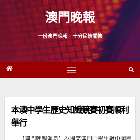
Skip
澳門晚報
to
content
一份澳門晚報 十分民情關懷
本澳中學生歷史知識競賽初賽順利
舉行
【澳門晚報消息】為提高澳門中學生對中國歷