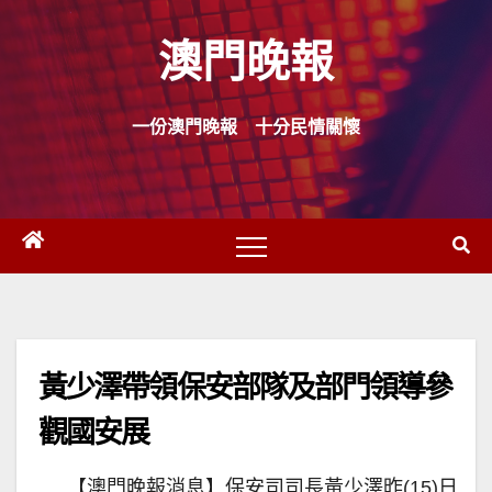
Skip
澳門晚報
to
content
一份澳門晚報 十分民情關懷
黃少澤帶領保安部隊及部門領導參
觀國安展
【澳門晚報消息】保安司司長黃少澤昨(15)日