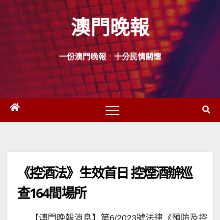
Skip
澳門晚報
to
content
一份澳門晚報 十分民情關懷
《控酒法》生效首日 控煙酒辦巡
查164間場所
【澳門晚報消息】第6/2023號法律《預防及控