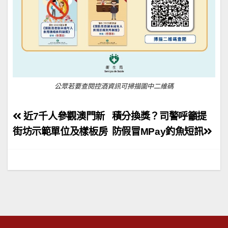
公眾若要查閱控酒資訊可掃描圖中二維碼
文
近7千人參觀澳門新
積分換獎？司警呼籲提
章
街坊示範單位及樣板房
防假冒MPay釣魚短訊
導
覽