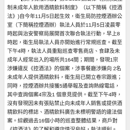
制未成年人飲用酒精飲料制度》（以下簡稱《控酒
法》)自今年11月5日起生效，衛生局防控煙酒辦公
室（下簡稱控煙酒辦）執法人員於11月5日凌晨零
時起與治安警察局展開首次聯合執法行動，早上8
時起，衛生局執法人員亦開始進行常規巡查。截至
下午4時，執法人員重點巡查零售商店、食肆及未
成年人經常出入的場所共164間；期間，發現1宗
涉嫌違反《控酒法》的個案，涉事餐廳涉嫌向 2名
未成年人提供酒精飲料，衛生局已開立卷宗跟進；
同時，控煙酒辦共接獲5通舉報及查詢熱線電話，
其中查詢個案4宗及1 個意見提供。截至下午4時，
沒有發現因未有張貼禁止向未成年人銷售或提供酒
精飲料的標誌、酒精飲料廣告未標明警語的違法個
案。綜觀過去16個小時的巡查整體結果，商戶對
《控酒法》的了解和遵守情況良好，執法順利。