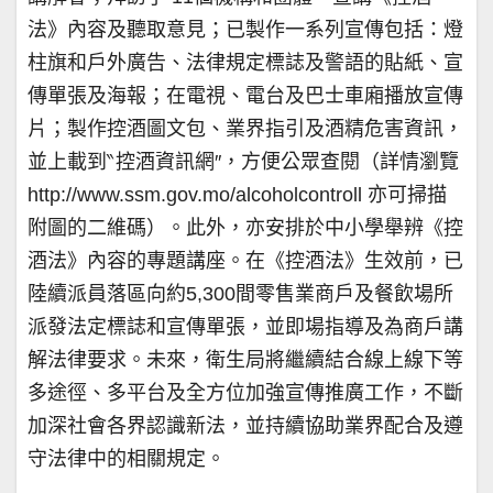
法》內容及聽取意見；已製作一系列宣傳包括：燈
柱旗和戶外廣告、法律規定標誌及警語的貼紙、宣
傳單張及海報；在電視、電台及巴士車廂播放宣傳
片；製作控酒圖文包、業界指引及酒精危害資訊，
並上載到‶控酒資訊網″，方便公眾查閱（詳情瀏覽
http://www.ssm.gov.mo/alcoholcontroll 亦可掃描
附圖的二維碼）。此外，亦安排於中小學舉辨《控
酒法》內容的專題講座。在《控酒法》生效前，已
陸續派員落區向約5,300間零售業商戶及餐飲場所
派發法定標誌和宣傳單張，並即場指導及為商戶講
解法律要求。未來，衛生局將繼續結合線上線下等
多途徑、多平台及全方位加強宣傳推廣工作，不斷
加深社會各界認識新法，並持續協助業界配合及遵
守法律中的相關規定。