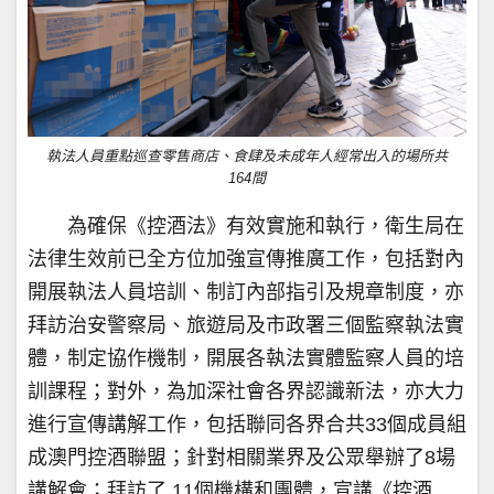
執法人員重點巡查零售商店、食肆及未成年人經常出入的場所共
164間
為確保《控酒法》有效實施和執行，衛生局在
法律生效前已全方位加強宣傳推廣工作，包括對內
開展執法人員培訓、制訂內部指引及規章制度，亦
拜訪治安警察局、旅遊局及市政署三個監察執法實
體，制定協作機制，開展各執法實體監察人員的培
訓課程；對外，為加深社會各界認識新法，亦大力
進行宣傳講解工作，包括聯同各界合共33個成員組
成澳門控酒聯盟；針對相關業界及公眾舉辦了8場
講解會；拜訪了 11個機構和團體，宣講《控酒