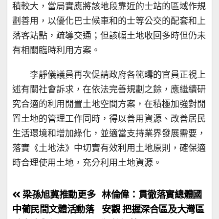
積較大，當局實應將該地段靠近的士站的區域作規
劃善用，以優化巴士候車和的士等公交的配套和上
落客站點，疏導交通；但該幅土地收回多時但仍未
有相關臨時利用方案。
李靜儀議員再次促請政府各範疇的官員正視上
述有關社會訴求，在依法完善規劃之餘，應繼續研
究合適的利用閒置土地空間方案，在積極加強對閒
置土地的管理工作同時，得以善用資源、改善居民
生活環境和增加綠化，並適當支持業界發展需要，
落實《土地法》中切實有效利用土地原則，確保適
時合理使用土地，充分利用土地資源。
文
梁孫旭冀推動更多
林倫偉：貫徹落實總體國
章
中葡民間文體活動落
安觀 把握深合區及大灣區