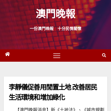
Skip
澳門晚報
to
content
一份澳門晚報 十分民情關懷
李靜儀促善用閒置土地 改善居民
生活環境和增加綠化
【澳門晚報消息】新《土地法》、《城市規劃