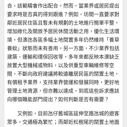
合，該範疇會作出配合。然而，當業界或居民提出
要求時是否真的得到跟進？例如，坊間一直要求對
鄰近居民住區且暫未有規劃的土地進行簡單平整，
增加綠化及開放予居民休閒活動之用，優化生活環
境，但澳氹各區多幅土地閒置多年仍然維持「養草
養蚊」狀態而未有善用。另一方面，不少業界包括
建築、運輸和環保回收等，多年來都反映本澳缺乏
放置大型機械或物料，以及供重型車輛維修等空
間，不斷向政府建議將較遠離居民區的閒置土地，
有償租予業界，支持業界營運和發展同時，更好地
管理土地資源，但亦難以達成，到底這些訴求應該
向哪個職能部門提出？如何判斷是否有需要？
又例如，目前氹仔舊城區延伸至路氹城的遊客
眾多，交通極為繁忙；而鄰近松樹尾的閒置土地面