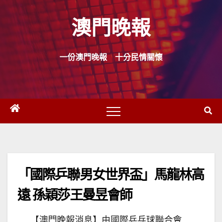
Skip
澳門晚報
to
content
一份澳門晚報 十分民情關懷
「國際乒聯男女世界盃」馬龍林高
遠 孫穎莎王曼昱會師
【澳門晚報消息】由國際乒乓球聯合會