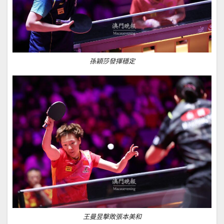
孫穎莎發揮穩定
王曼昱擊敗張本美和