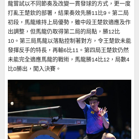
龍嘗試以不同節奏及改變一貫發球的方式，更一度
打亂王楚欽的部署，結果奏效先勝11比9。第二局
初段，馬龍維持上局優勢，雖中段王楚欽適應及作
出調整，但馬龍仍取得第二局的局點，勝12比
10。第三局馬龍以落點控制著對方，令王楚欽未能
發揮反手的特長，再輸6比11。第四局王楚欽仍然
未能完全適應馬龍的戰術，馬龍勝14比12，局數4
比0勝出，闖入決賽。