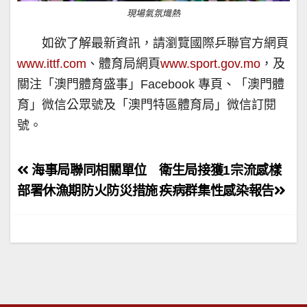
現場氣氛熾熱
如欲了解最新資訊，請瀏覽國際乒聯官方網頁
www.ittf.com
、體育局網頁
www.sport.gov.mo
，及
關注「澳門體育盛事」Facebook 專頁、「澳門體
育」微信公眾號及「澳門特區體育局」微信訂閱
號。
文
海事局聯同相關單位
衛生局接獲1宗流感樣
章
部署休漁期防火防災措施
疾病群集性感染報告
導
覽