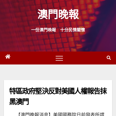
Skip
澳門晚報
to
content
一份澳門晚報 十分民情關懷
特區政府堅決反對美國人權報告抹
黑澳門
【澳門晚報消息】美國國務院日前發表所謂