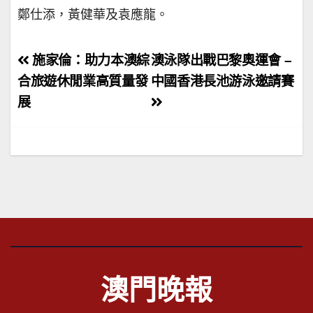
鄭仕添，黃健華及袁應龍。
文
施家倫：助力本澳綜
澳泳隊出戰巴黎奧運會 –
章
合旅遊休閒業高質量發
中國香港長池游泳邀請賽
展
導
覽
澳門晚報