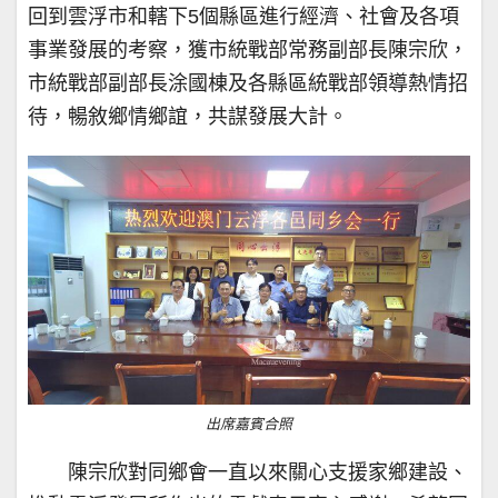
回到雲浮市和轄下5個縣區進行經濟、社會及各項
事業發展的考察，獲市統戰部常務副部長陳宗欣，
市統戰部副部長涂國棟及各縣區統戰部領導熱情招
待，暢敘鄉情鄉誼，共謀發展大計。
出席嘉賓合照
陳宗欣對同鄉會一直以來關心支援家鄉建設、