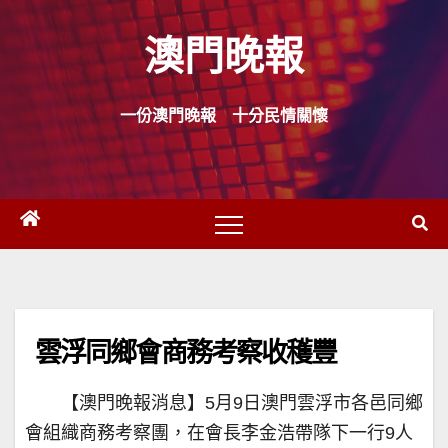
Skip
澳門晚報
to
content
一份澳門晚報 十分民情關懷
雲浮同鄉會商務考察收穫豐
【澳門晚報消息】5月9日澳門雲浮市各邑同鄉
會組織商務考察團，在會長李金浩帶隊下一行9人