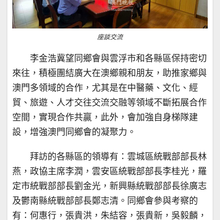
座談交流
李金浩冀望同鄉會與雲浮市和各縣區保持密切
來往，積極團結廣大在澳鄉親和朋友，助推家鄉與
澳門多領域的合作，尤其是在中醫藥、文化、經
貿、旅遊、人才交往交流交融等領域不斷拓展合作
空間，實現合作共贏，此外，會加強自身梯隊建
設，增強澳門同鄉會的凝聚力。
拜訪的各縣區的領導有：雲城區統戰部部長林
燕，政協主席李潤，雲安區統戰部部長李桂光，羅
定市統戰部部長劉金光，新興縣統戰部部長徐廣志
及鬱南縣統戰部部長鄭志清。同鄉會參與考察的
有：何惠行，張貴洪，朱結容，張貴新，吳毅麟，