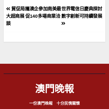
文
貿促局攜澳企參加南美最
世界電信日慶典探討
章
大超商展 促140多場商業洽
數字創新可持續發展
談
導
覽
澳門晚報
一份澳門晚報 十分民情關懷