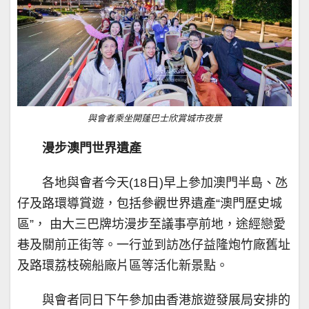
與會者乘坐開蓬巴士欣賞城市夜景
漫步澳門世界遺產
各地與會者今天(18日)早上參加澳門半島、氹
仔及路環導賞遊，包括參觀世界遺產“澳門歷史城
區”， 由大三巴牌坊漫步至議事亭前地，途經戀愛
巷及關前正街等。一行並到訪氹仔益隆炮竹廠舊址
及路環荔枝碗船廠片區等活化新景點。
與會者同日下午參加由香港旅遊發展局安排的