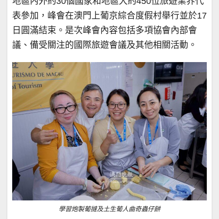
地區內外約30個國家和地區大約450位旅遊業界代
表參加，峰會在澳門上葡京綜合度假村舉行並於17
日圓滿結束。是次峰會內容包括多項協會內部會
議、備受關注的國際旅遊會議及其他相關活動。
學習炮製葡撻及土生葡人曲奇蟲仔餅