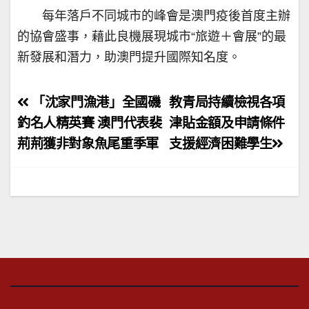
每年落戶不同城市的峰會是澳門疫後首度主辦
的協會盛事，藉此良機展現城市“旅遊＋會展”的最
新發展和潛力，助澳門提升國際知名度。
文
「沈家門漁港」全國磯
教青局持續檢視各項
章
釣名人精英賽 澳門代表裴
津貼金額及申請條件
荊荊獲非對象魚尾重季軍
支援經濟困難學生
導
覽