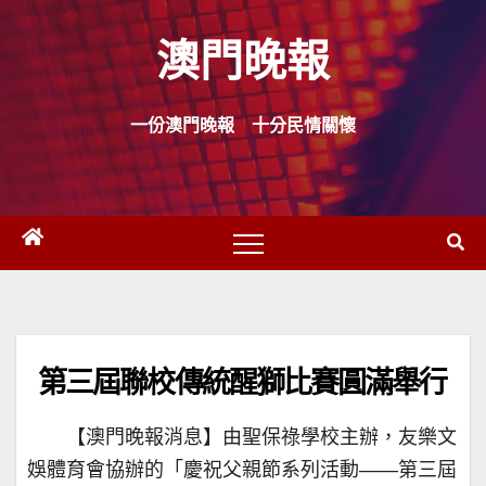
Skip
澳門晚報
to
content
一份澳門晚報 十分民情關懷
第三屆聯校傳統醒獅比賽圓滿舉行
【澳門晚報消息】由聖保祿學校主辦，友樂文
娛體育會協辦的「慶祝父親節系列活動——第三屆