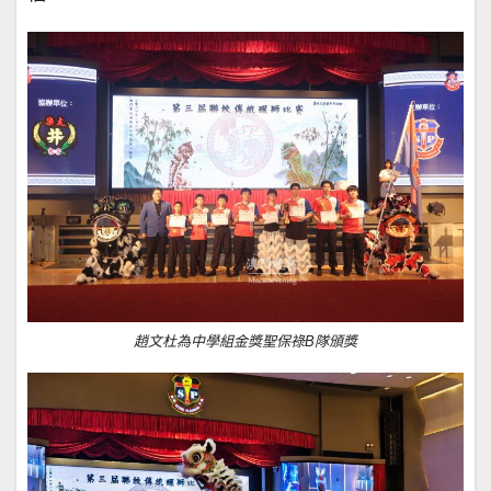
趙文杜為中學組金獎聖保祿B隊頒獎