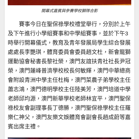
開幕式嘉賓與參賽學校獅隊合影
賽事今日在聖保祿學校禮堂舉行，分別於上午
及下午進行小學組賽事和中學組賽事，並於下午3
時舉行開幕儀式，教育及青年發展局學生綜合發展
處處長李艷琪，體育委員會委員趙文杜，新會龍獅
運動協會秘書長黎社榮，澳門友誼扶青社社長尹冠
榮，澳門蓮峰普濟學校校長何敏輝，澳門中華總商
會附設青洲中學主任杜梅，澳門菜農子弟學校主任
蕭志鴻，澳門德明學校主任陸美芳，澳門培道中學
老師邱均源，澳門新華學校老師林宜平，澳門聖保
祿校友會副理事長丁德勝，澳門聖保祿學校主任羅
樂仁神父，澳門友樂文娛體育會副會長趙成蔚等嘉
賓出席主禮。