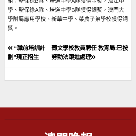
組：聖保祿B隊、培道中學A隊獲得金獎，濠江中
學、聖保祿A隊、培道中學B隊獲得銀獎，澳門大
學附屬應用學校、新華中學、菜農子弟學校獲得銅
獎。
文
“職前培訓計
葡文學校教員聘任 教青局:已按
章
劃”現正招生
勞動法跟進處理
導
覽