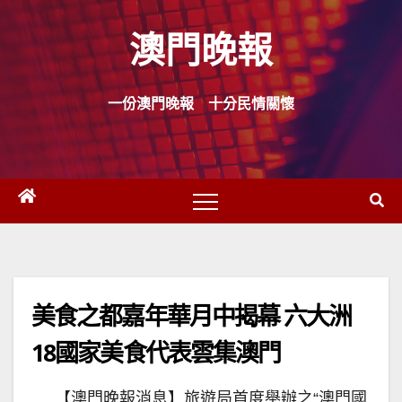
Skip
澳門晚報
to
content
一份澳門晚報 十分民情關懷
美食之都嘉年華月中揭幕 六大洲
18國家美食代表雲集澳門
【澳門晚報消息】旅遊局首度舉辦之“澳門國