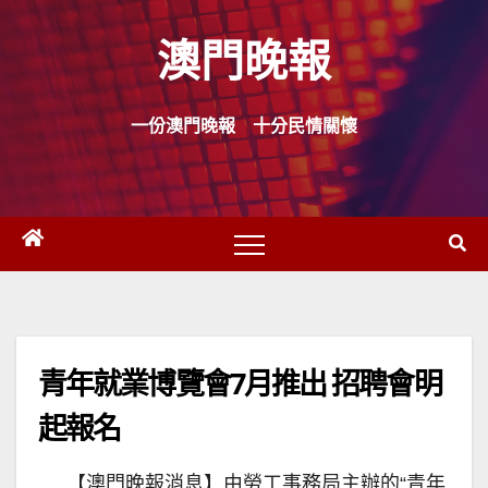
Skip
澳門晚報
to
content
一份澳門晚報 十分民情關懷
青年就業博覽會7月推出 招聘會明
起報名
【澳門晚報消息】由勞工事務局主辦的“青年