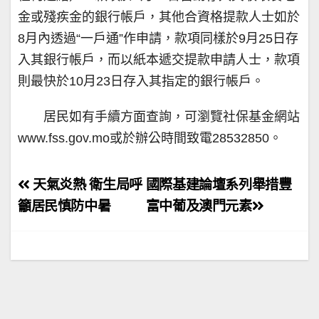
金或殘疾金的銀行帳戶，其他合資格提款人士如於
8月內透過“一戶通”作申請，款項同樣於9月25日存
入其銀行帳戶，而以紙本遞交提款申請人士，款項
則最快於10月23日存入其指定的銀行帳戶。
居民如有手續方面查詢，可瀏覽社保基金網站
www.fss.gov.mo或於辦公時間致電28532850。
文
天氣炎熱 衛生局呼
國際基建論壇系列舉措豐
章
籲居民慎防中暑
富中葡及澳門元素
導
覽