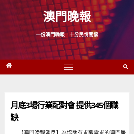
Skip
澳門晚報
to
content
一份澳門晚報 十分民情關懷
月底3場行業配對會 提供345個職
缺
【澳門晚報消息】為協助有求職需求的澳門居