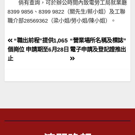
倘有查詢，可於辦公時間內致電勞工局就業廳
8399 9856、8399 9822（關先生/蔡小姐）及工聯
職介部28569362（梁小姐/勞小姐/陳小姐）。
文
“職出前程”提供1,065
“營業場所名稱及標誌”
章
個崗位 申請期至6月28日
電子申請及登記證推出
止
導
覽