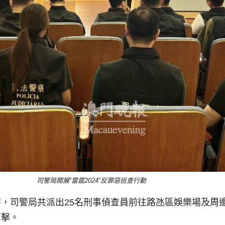
司警局開展“雷霆2024”反罪惡巡查行動
晨3時，司警局共派出25名刑事偵查員前往路氹區娛樂場及
打擊。