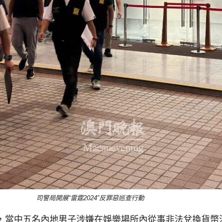
司警局開展“雷霆2024”反罪惡巡查行動
5女），當中五名內地男子涉嫌在娛樂場所內從事非法兌換貨