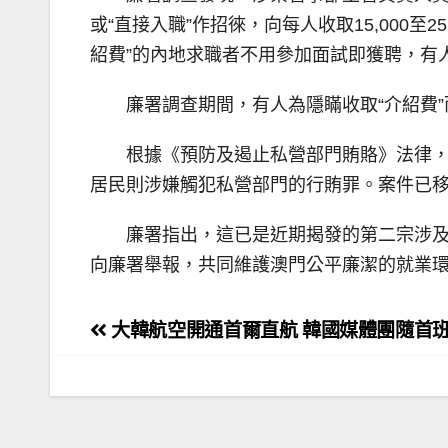
或“直接入職”作招徠，向每人收取15,000
紹費”的內地求職者不用參加面試即獲聘，有
廉署調查期間，有人為隱瞞收取“介紹費
根據《預防及遏止私營部門賄賂》法律，
居民則涉嫌觸犯私營部門的行賄罪。案件已
廉署指出，這已是近期揭發的第二宗涉
向廉署舉報，共同維護澳門公平廉潔的就業
文
大韓航空開通首爾直航 韓國媒體團隨首
章
導
覽