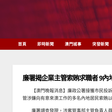
Skip
to
content
首頁
即時新聞
澳門城事
突發新聞
廉署揭企業主管索賄求職者 9內
【澳門晚報消息】廉政公署接獲市民投訴
管涉嫌向有意來澳工作的多名內地居民索賄以
廉署調查發現，涉案管事部主管負責人員