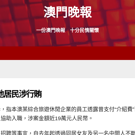
澳門晚報
一份澳門晚報 十分民情關懷
地居民涉行賄
，指本澳某綜合旅遊休閒企業的員工透露曾支付“介紹費
協助入職，涉案金額近19萬元人民幣。
招聘等事宜，自去年起透過同居女友及另一名中間人不斷