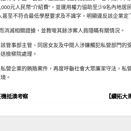
至25,000元人民幣“介紹費”，並運用權力協助至少9名內
人甚至不符合最低學歷要求及不識字，明顯違反該企業定
”而消滅相關證據，並教唆其餘涉案人員隱瞞有關情況。
該管事部主管、同居女友及中間人涉嫌觸犯私營部門的受賄
移送檢察院處理。
及私營企業的賄賂案件，再度呼籲社會大眾廉潔守法，私
環境。
班機抵澳考察
【續拓大