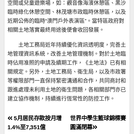
空間或兒童遊樂場，如：觀音像海濱休憩區、黑沙
臨時綠化休憩空間、林茂塘市政臨時休憩區，以及
近期公佈的臨時“澳門戶外表演區”。當特區政府對
相關土地落實最終用途後便會收回發展。
土地工務局近年持續優化資訊透明度，完善土
地管理資訊系統，改善土地管理機制。對於土地臨
時佔用准照的申請及續期工作，《土地法》已有相
關規定。另外，土地工務局、衛生局，以及市政署
等權限部門一直保持緊密溝通和合作，共同商討和
跟進處理未利用土地的衛生問題，各相關部門亦已
建立協作機制，持續進行恆常性的防控工作。
文
5月居民存款按月增
世界中學生籃球錦標賽
章
1.4%至7,351億
圓滿閉幕