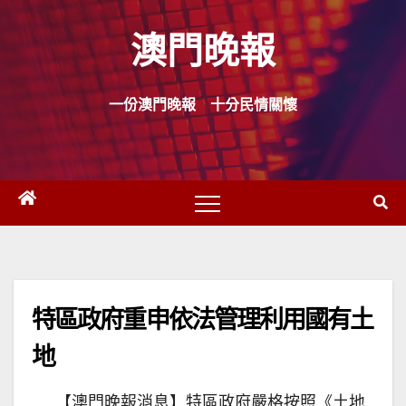
Skip
澳門晚報
to
content
一份澳門晚報 十分民情關懷
特區政府重申依法管理利用國有土
地
【澳門晚報消息】特區政府嚴格按照《土地