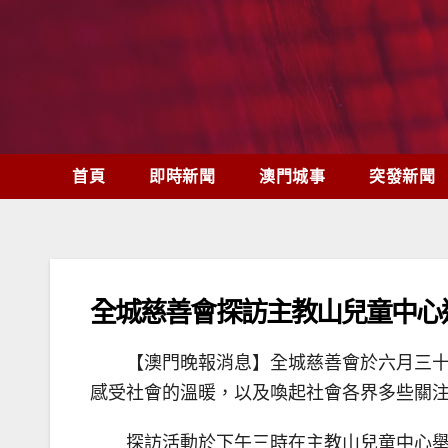
Skip
to
content
首頁
即時新聞
澳門城事
突發新聞
全城慈善會探訪主教山兒童中心
【澳門晚報消息】全城慈善會於六月三
感受社會的溫暖，以及喚起社會各界多些關
探訪活動於下午三時在主教山兒童中心