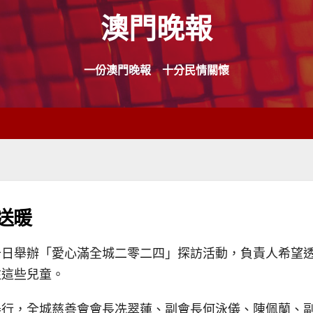
澳門晚報
一份澳門晚報 十分民情關懷
送暖
十日舉辦「愛心滿全城二零二四」探訪活動，負責人希望
注這些兒童。
舉行，全城慈善會會長冼翠蓮、副會長何泳儀、陳佩蘭、