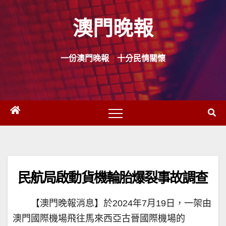
Skip
澳門晚報
to
content
一份澳門晚報 十分民情關懷
民航局啟動貨機輪胎爆裂事故調查
【澳門晚報消息】於2024年7月19日，一架由
澳門國際機場飛往馬來西亞古晉國際機場的