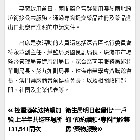
專窗啟用首日，兩間藥企嘗鮮使用澳琴兩地跨
境銜接公共服務，通過專窗提交藥品註冊及藥品進
出口批發商准照的申請文件。
出席是次活動的人員還包括深合區執行委員會
符永革副主任、藥監局吳國良副局長、珠海市市場
監督管理局黃建恩副局長、深合區商事服務局邱潤
華副局長、彭九如副局長、珠海市藥學會黃騰邈會
長、澳門藥廠商會蔡健華會長，以及相關政府部
門、社團及企業代表等。
文
控煙酒執法持續加
衛生局明日起優化“一戶
章
強 上半年共巡查場所
通”預約續領“專科門診藥
131,541間次
房”藥物服務
導