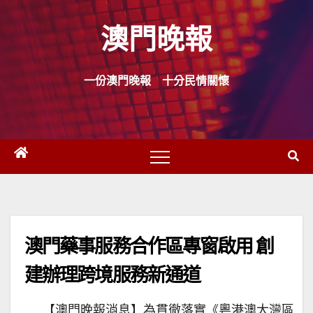
Skip
澳門晚報
to
content
一份澳門晚報 十分民情關懷
澳門藥事服務合作區專窗啟用 創
建辦理跨境服務新通道
【澳門晚報消息】為貫徹落實《粵港澳大灣區