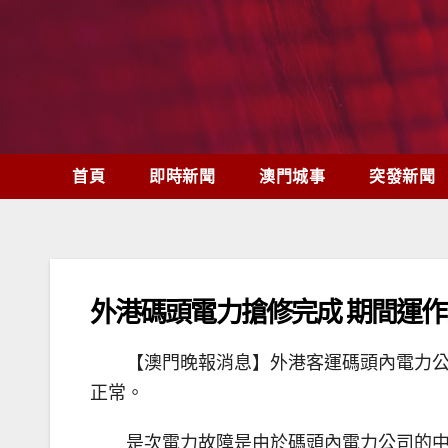
Skip
to
content
首頁
即時新聞
澳門城事
突發新聞
外港碼頭電力搶修完成 期間運
【澳門晚報消息】外港客運碼頭內電力公
正常。
是次電力故障是由於碼頭內電力公司的