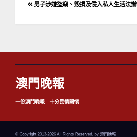
文
男子涉嫌盜竊、毀損及侵入私人生活法辦
章
導
覽
澳門晚報
一份澳門晚報 十分民情關懷
© Copyright 2013-2026 All Rights Reserved. by
澳門晚報