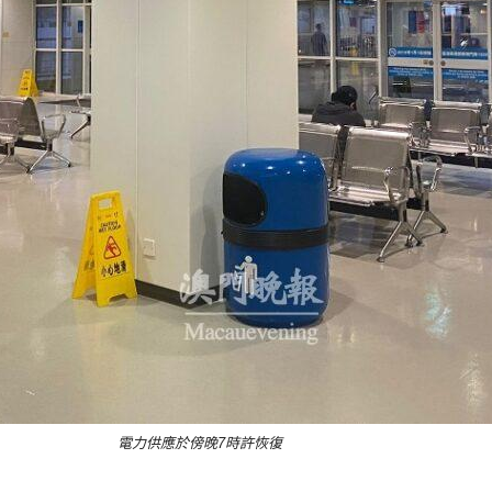
電力供應於傍晚7時許恢復