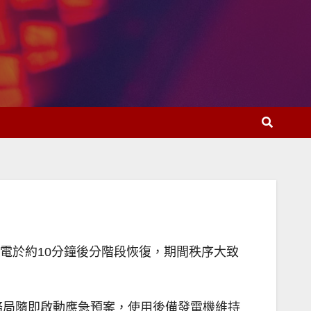
供電於約10分鐘後分階段恢復，期間秩序大致
務局隨即啟動應急預案，使用後備發電機維持