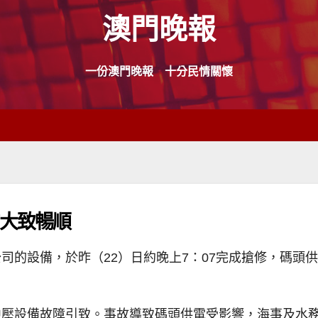
澳門晚報
一份澳門晚報 十分民情關懷
作大致暢順
司的設備，於昨（22）日約晚上7：07完成搶修，碼頭
中壓設備故障引致。事故導致碼頭供電受影響，海事及水