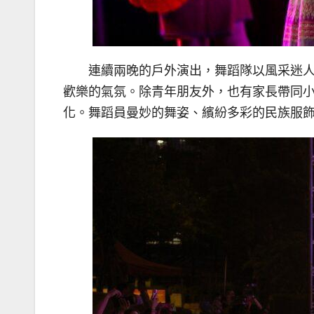
連續兩晚的戶外演出，舞蹈隊以風采迷
歡樂的氣氛。除青年朋友外，也有家長帶同
化。舞蹈員曼妙的舞姿、繽紛多彩的民族服