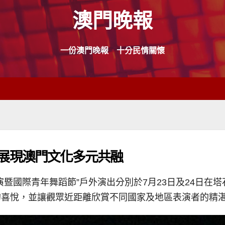
澳門晚報
一份澳門晚報 十分民情關懷
展現澳門文化多元共融
演暨國際青年舞蹈節”戶外演出分別於7月23日及24日在
的喜悅，並讓觀眾近距離欣賞不同國家及地區表演者的精