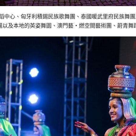
舞蹈中心、匈牙利積錫民族歌舞團、泰國暖武里府民族舞
團以及本地的英姿舞園、澳門藝‧燃空間藝術團、蔚青舞