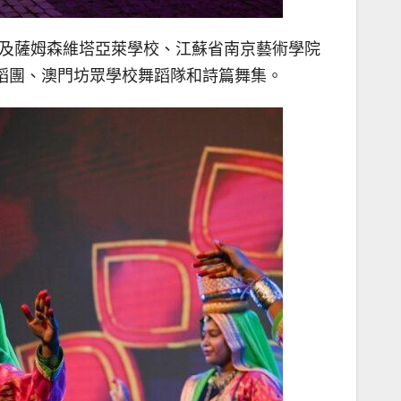
團及薩姆森維塔亞萊學校、江蘇省南京藝術學院
蹈團、澳門坊眾學校舞蹈隊和詩篇舞集。