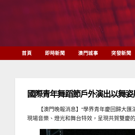
Skip
to
content
首頁
即時新聞
澳門城事
突發新聞
國際青年舞蹈節戶外演出以舞姿
【澳門晚報消息】“學界青年慶回歸大匯
現場音樂、燈光和舞台特效，呈現共賀雙慶