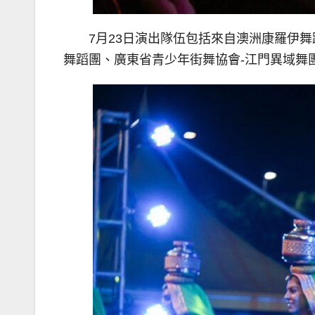
7月23日演出隊伍包括來自澳洲康羅伊
舞蹈團、廣東省青少年街舞協會-江門異域舞