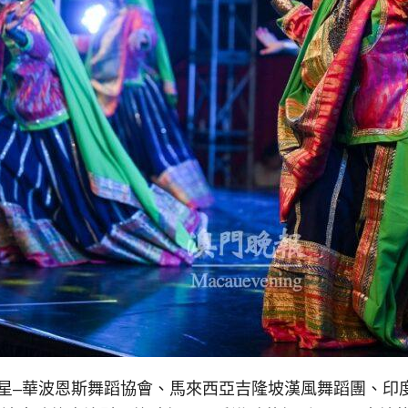
之星–華波恩斯舞蹈協會、馬來西亞吉隆坡漢風舞蹈團、印