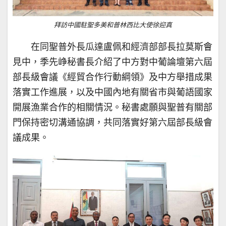
拜訪中國駐聖多美和普林西比大使徐迎真
在同聖普外長瓜達盧佩和經濟部部長拉莫斯會
見中，季先峥秘書長介紹了中方對中葡論壇第六屆
部長級會議《經貿合作行動綱領》及中方舉措成果
落實工作進展，以及中國內地有關省市與葡語國家
開展漁業合作的相關情況。秘書處願與聖普有關部
門保持密切溝通協調，共同落實好第六屆部長級會
議成果。