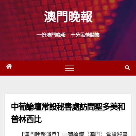
Skip
澳門晚報
to
content
一份澳門晚報 十分民情關懷
中葡論壇常設秘書處訪問聖多美和
普林西比
【澳門晚報消息】中葡論壇（澳門）常設秘書