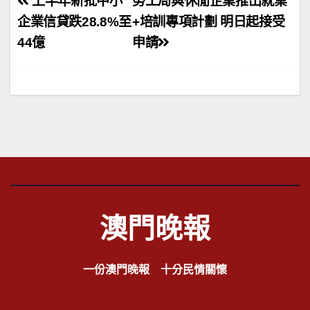
文
上半年新批中小
勞工局與休閒企業推出就業
章
企業信貸跌28.8%至
+培訓專項計劃 明日起接受
44億
申請
導
覽
澳門晚報
一份澳門晚報 十分民情關懷