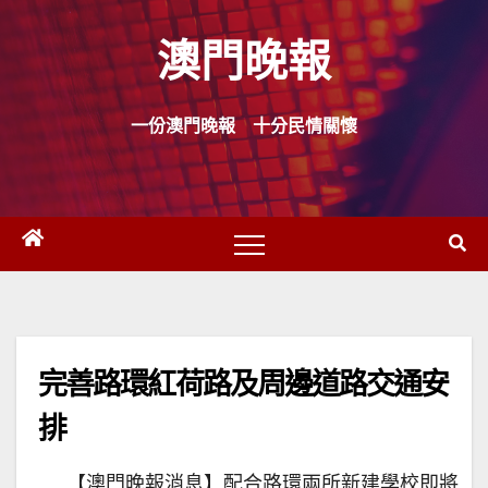
Skip
澳門晚報
to
content
一份澳門晚報 十分民情關懷
完善路環紅荷路及周邊道路交通安
排
【澳門晚報消息】配合路環兩所新建學校即將