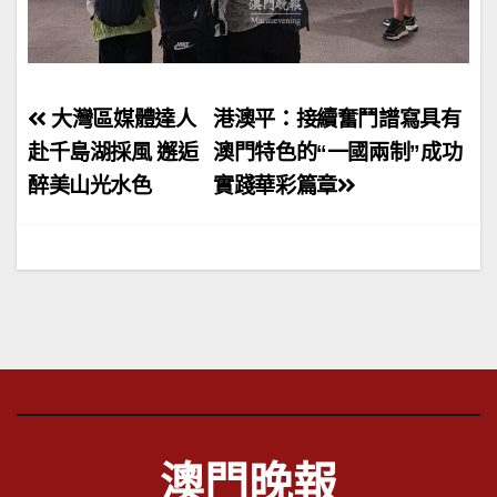
文
大灣區媒體達人
港澳平：接續奮鬥譜寫具有
章
赴千島湖採風 邂逅
澳門特色的“一國兩制”成功
醉美山光水色
實踐華彩篇章
導
覽
澳門晚報