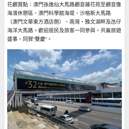
花觀賞點：澳門孫逸仙大馬路觀音蓮花苑至觀音像
海濱休憩區、澳門科學館海堤、沙格斯大馬路
（澳門文華東方酒店側）、南灣・雅文湖畔及氹仔
海洋大馬路。歡迎居民及旅客一同參與，共襄旅遊
盛事，同賀“雙慶”。