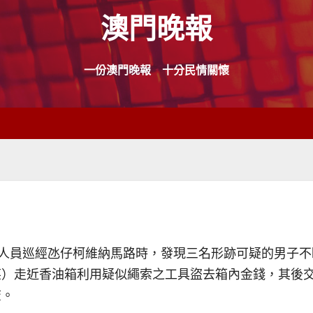
澳門晚報
一份澳門晚報 十分民情關懷
局人員巡經氹仔柯維納馬路時，發現三名形跡可疑的男子
某）走近香油箱利用疑似繩索之工具盜去箱內金錢，其後
查。