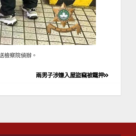
移送檢察院偵辦。
兩男子涉嫌入屋盜竊被羈押