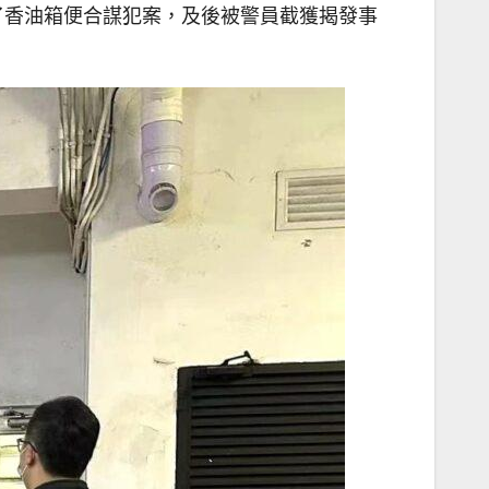
了香油箱便合謀犯案，及後被警員截獲揭發事