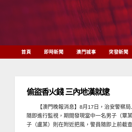
Skip
to
content
首頁
即時新聞
澳門城事
突發新聞
偷盜香火錢 三內地漢就逮
【澳門晚報消息】8月17日，治安警察
隨即進行監視，期間發現當中一名男子（覃
子（盧某）則在附近把風，警員隨即上前截