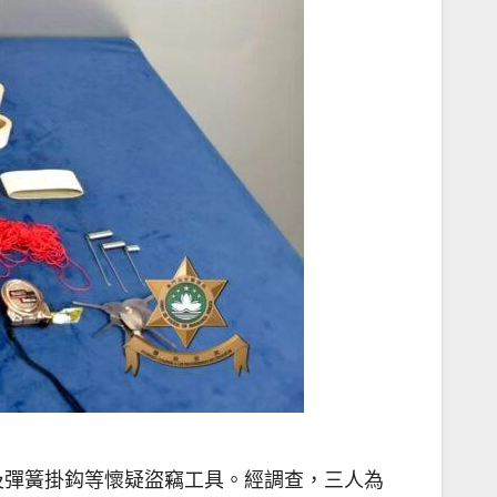
及彈簧掛鈎等懷疑盜竊工具。經調查，三人為