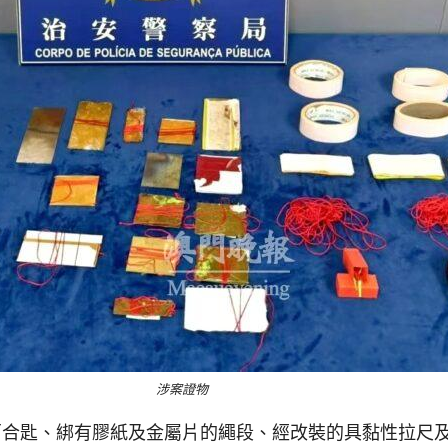
涉案證物
百合匙、綁有膠紙及金屬片的繩段、經改裝的具黏性拉尺