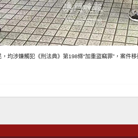
民，均涉嫌觸犯《刑法典》第198條“加重盜竊罪”，案件