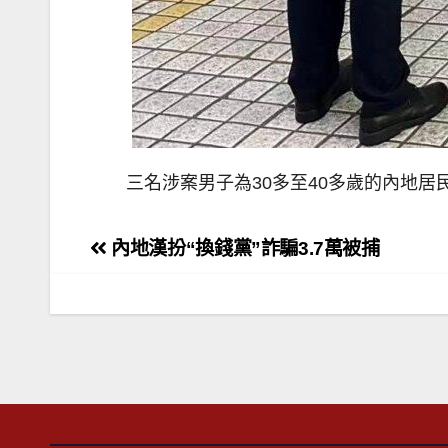
三名涉案男子為30多至40多歲的內地居
文
內地漢扮“換錢黨”詐騙3.7萬被捕
章
導
覽