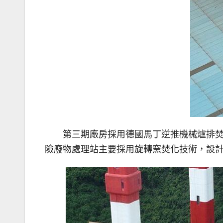
第三期廠房採用德國馬丁逆推機械爐排焚
險廢物處理站主要採用旋轉窯焚化技術，設計