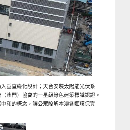
融入垂直綠化設計；天台安裝太陽能光伏系
能（澳門）協會的一星級綠色建築標識認證。
碳中和的概念，讓公眾瞭解本澳各類環保資