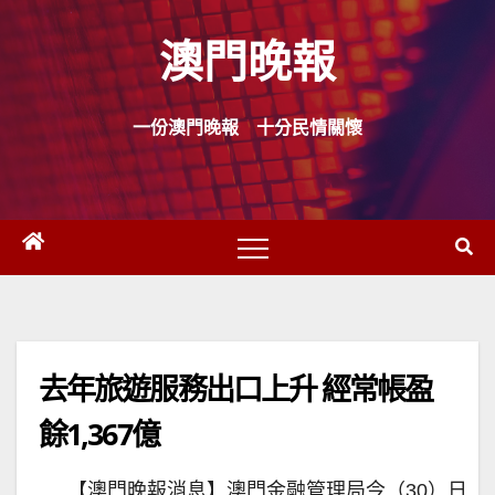
Skip
澳門晚報
to
content
一份澳門晚報 十分民情關懷
去年旅遊服務出口上升 經常帳盈
餘1,367億
【澳門晚報消息】澳門金融管理局今（30）日