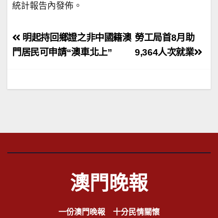
統計報告內發佈。
文
明起持回鄉證之非中國籍澳
勞工局首8月助
章
門居民可申請“澳車北上”
9,364人次就業
導
覽
澳門晚報
一份澳門晚報 十分民情關懷