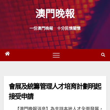
Skip
澳門晚報
to
content
一份澳門晚報 十分民情關懷
會展及統籌管理人才培育計劃明起
接受申請
【澳門晚報消息】為支持本地人才全面發展，