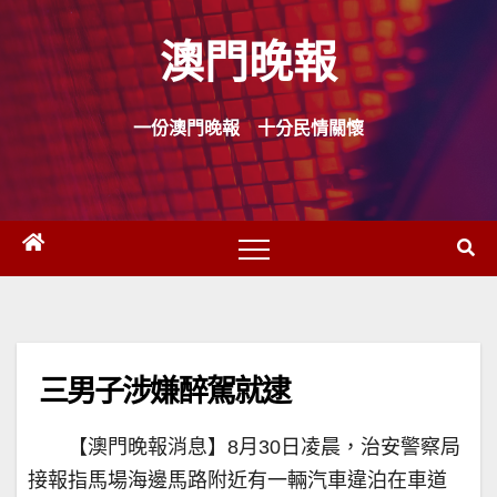
Skip
澳門晚報
to
content
一份澳門晚報 十分民情關懷
三男子涉嫌醉駕就逮
【澳門晚報消息】8月30日凌晨，治安警察局
接報指馬場海邊馬路附近有一輛汽車違泊在車道