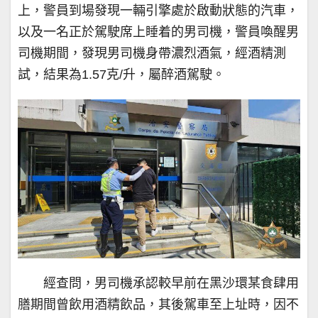
上，警員到場發現一輛引擎處於啟動狀態的汽車，
以及一名正於駕駛席上睡着的男司機，警員喚醒男
司機期間，發現男司機身帶濃烈酒氣，經酒精測
試，結果為1.57克/升，屬醉酒駕駛。
經查問，男司機承認較早前在黑沙環某食肆用
膳期間曾飲用酒精飲品，其後駕車至上址時，因不