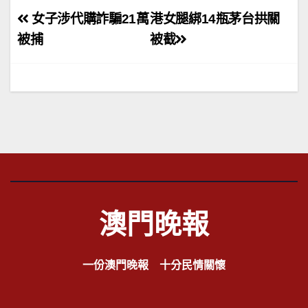
文
女子涉代購詐騙21萬
港女腿綁14瓶茅台拱關
章
被捕
被截
導
覽
澳門晚報
一份澳門晚報 十分民情關懷