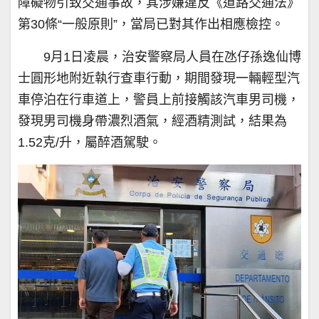
障礙物引致交通事故，其涉嫌違反《道路交通法》
第30條“一般原則”，當局已對其作出相應檢控。
9月1日凌晨，治安警察局人員在氹仔孫逸仙博
士圓形地附近執行查車行動，期間發現一輛輕型汽
車停泊在行車道上，警員上前接觸該汽車男司機，
發現男司機身帶濃烈酒氣，經酒精測試，結果為
1.52克/升，屬醉酒駕駛。