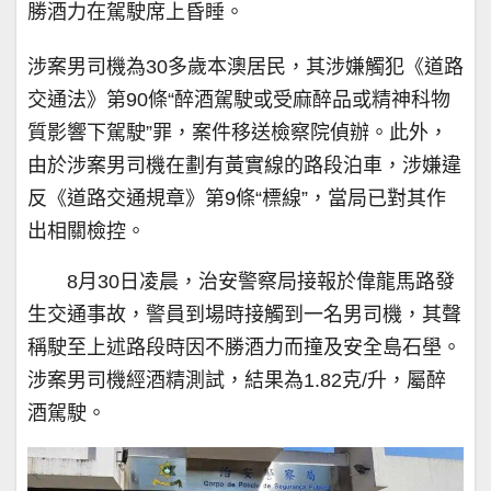
勝酒力在駕駛席上昏睡。
涉案男司機為30多歲本澳居民，其涉嫌觸犯《道路
交通法》第90條“醉酒駕駛或受麻醉品或精神科物
質影響下駕駛”罪，案件移送檢察院偵辦。此外，
由於涉案男司機在劃有黃實線的路段泊車，涉嫌違
反《道路交通規章》第9條“標線”，當局已對其作
出相關檢控。
8月30日凌晨，治安警察局接報於偉龍馬路發
生交通事故，警員到場時接觸到一名男司機，其聲
稱駛至上述路段時因不勝酒力而撞及安全島石壆。
涉案男司機經酒精測試，結果為1.82克/升，屬醉
酒駕駛。