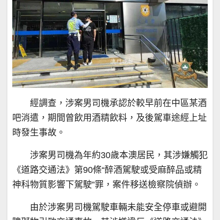
經調查，涉案男司機承認於較早前在中區某酒
吧消遣，期間曾飲用酒精飲料，及後駕車途經上址
時發生事故。
涉案男司機為年約30歲本澳居民，其涉嫌觸犯
《道路交通法》第90條“醉酒駕駛或受麻醉品或精
神科物質影響下駕駛”罪，案件移送檢察院偵辦。
由於涉案男司機駕駛車輛未能安全停車或避開