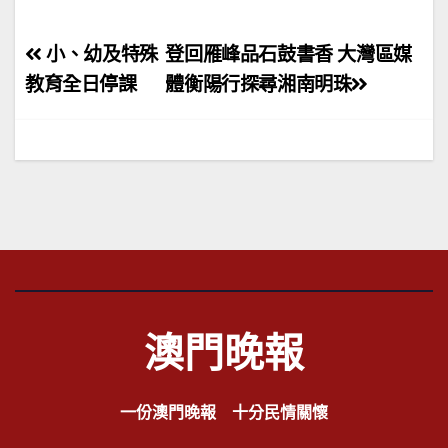
文
小、幼及特殊
登回雁峰品石鼓書香 大灣區媒
章
教育全日停課
體衡陽行探尋湘南明珠
導
覽
澳門晚報
一份澳門晚報 十分民情關懷