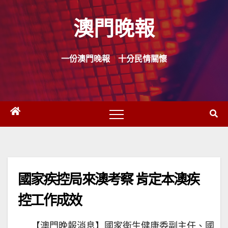
Skip
澳門晚報
to
content
一份澳門晚報 十分民情關懷
國家疾控局來澳考察 肯定本澳疾
控工作成效
【澳門晚報消息】國家衛生健康委副主任、國