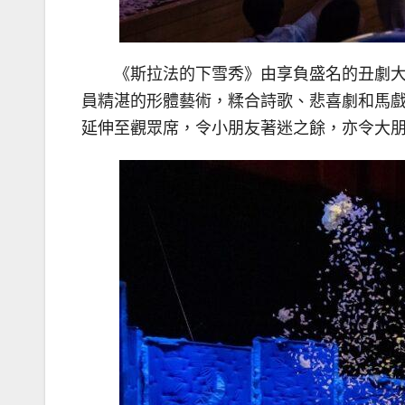
《斯拉法的下雪秀》由享負盛名的丑劇大師
員精湛的形體藝術，糅合詩歌、悲喜劇和馬
延伸至觀眾席，令小朋友著迷之餘，亦令大