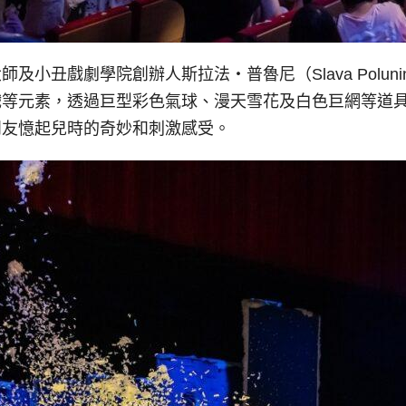
及小丑戲劇學院創辦人斯拉法‧普魯尼（Slava Polu
戲等元素，透過巨型彩色氣球、漫天雪花及白色巨網等道
朋友憶起兒時的奇妙和刺激感受。