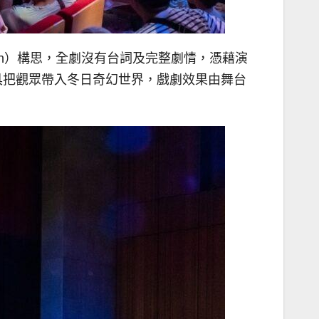
nin）構思，全劇沒有台詞及完整劇情，憑藉演
具把觀眾帶入冬日奇幻世界，戲劇效果由舞台