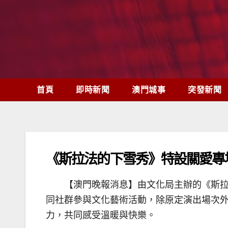
Skip
to
content
首頁
即時新聞
澳門城事
突發新聞
《斯拉法的下雪秀》特設關愛專
【澳門晚報消息】由文化局主辦的《斯拉
同社群參與文化藝術活動，除原定演出場次
力，共同感受溫暖與快樂。