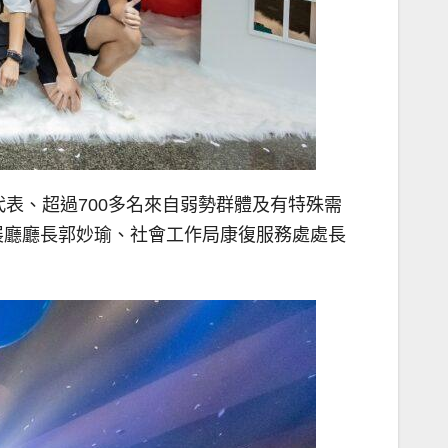
表、超過700多名來自弱勢群體及有特殊需
展廳廳長郭妙瑜、社會工作局康復服務處處長