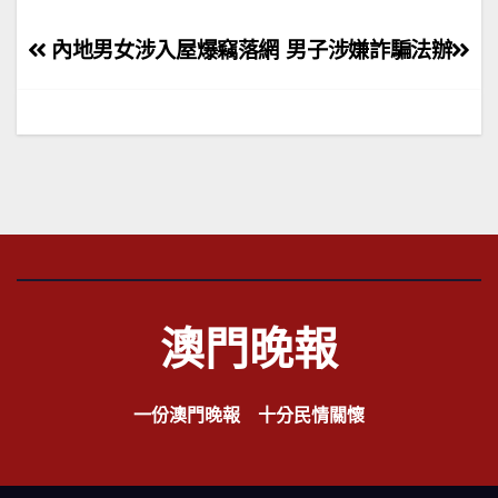
文
內地男女涉入屋爆竊落網
男子涉嫌詐騙法辦
章
導
覽
澳門晚報
一份澳門晚報 十分民情關懷